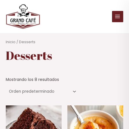
Ir
al
contenido
Main
Men
Inicio
/ Desserts
Desserts
Mostrando los 8 resultados